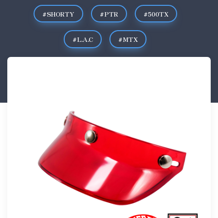
#SHORTY
#PTR
#500TX
#L.A.C
#MTX