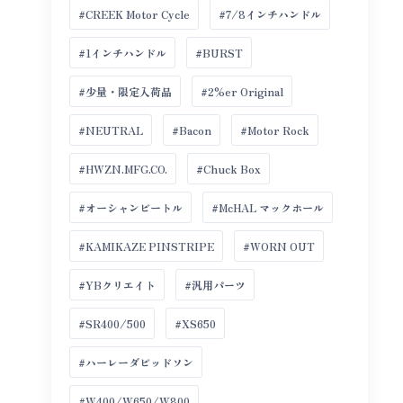
#CREEK Motor Cycle
#7/8インチハンドル
#1インチハンドル
#BURST
#少量・限定入荷品
#2%er Original
#NEUTRAL
#Bacon
#Motor Rock
#HWZN.MFG.CO.
#Chuck Box
#オーシャンビートル
#McHAL マックホール
#KAMIKAZE PINSTRIPE
#WORN OUT
#YBクリエイト
#汎用パーツ
#SR400/500
#XS650
#ハーレーダビッドソン
#W400/W650/W800