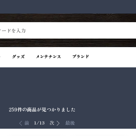
ト
グッズ
メンテナンス
ブランド
259件
の商品が見つかりました
前
次
最後
1/13