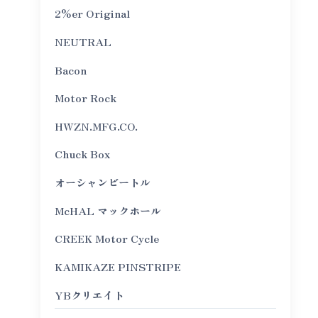
2%er Original
NEUTRAL
Bacon
Motor Rock
HWZN.MFG.CO.
Chuck Box
オーシャンビートル
McHAL マックホール
CREEK Motor Cycle
KAMIKAZE PINSTRIPE
YBクリエイト