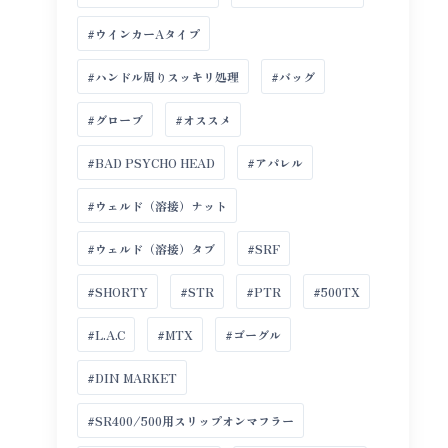
#ウインカーAタイプ
#ハンドル周りスッキリ処理
#バッグ
#グローブ
#オススメ
#BAD PSYCHO HEAD
#アパレル
#ウェルド（溶接）ナット
#ウェルド（溶接）タブ
#SRF
#SHORTY
#STR
#PTR
#500TX
#L.A.C
#MTX
#ゴーグル
#DIN MARKET
#SR400/500用スリップオンマフラー