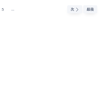
...
5
次
最後