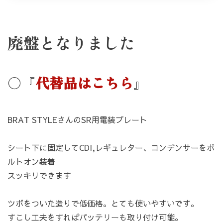
廃盤となりました
カートへ進む
お買い物を続ける
〇『
代替品はこちら
』
BRAT STYLEさんのSR用電装プレート
シート下に固定してCDI,レギュレター、コンデンサーをボ
ルトオン装着
スッキリできます
ツボをついた造りで低価格。とても使いやすいです。
すこし工夫をすればバッテリーも取り付け可能。