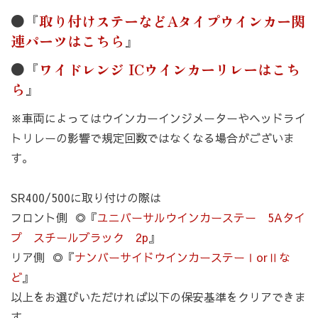
カートへ進む
お買い物を続ける
●『
取り付けステーなどAタイプウインカー関
連パーツはこちら
』
●『
ワイドレンジ ICウインカーリレーはこち
ら
』
※車両によってはウインカーインジメーターやヘッドライ
トリレーの影響で規定回数ではなくなる場合がございま
す。
SR400/500に取り付けの際は
フロント側 ◎『
ユニバーサルウインカーステー 5Aタイ
プ スチールブラック 2p
』
リア側 ◎『
ナンバーサイドウインカーステーⅠorⅡな
ど
』
以上をお選びいただければ以下の保安基準をクリアできま
す。