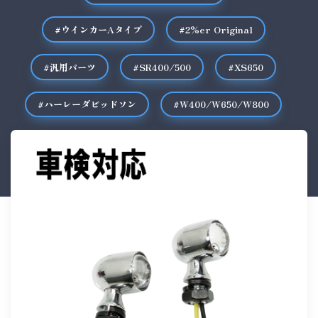
#ウインカーAタイプ
#2%er Original
#汎用パーツ
#SR400/500
#XS650
#ハーレーダビッドソン
#W400/W650/W800