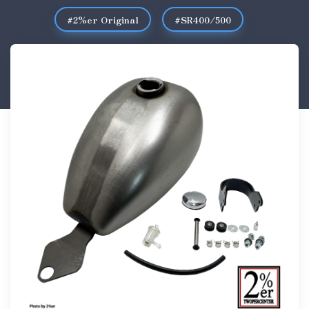
#2%er Original
#SR400/500