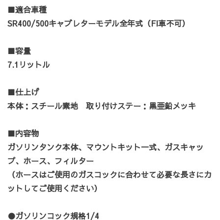
■適合車種
SR400/500キャブレターモデル全年式（FI車不可）
■容量
カートへ進む
お買い物を続ける
7.1リットル
■仕上げ
本体：スチール素地 取り付けステー：黒亜鉛メッキ
■内容物
ガソリンタンク本体、マウントキット一式、ガスキャッ
プ、ホース、フィルター
（ホースはご使用のガスコックに合わせて必要な長さにカ
ットしてご使用ください）
●ガソリンコック規格1/4