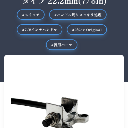
タイプ 22.2mm(7/8in)
#スイッチ
#ハンドル周りスッキリ処理
#7/8インチハンドル
#2%er Original
#汎用パーツ