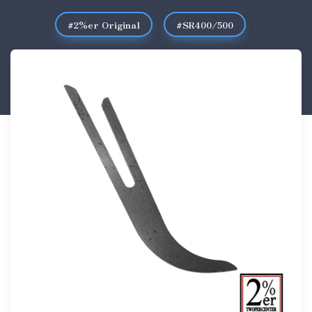
#2%er Original
#SR400/500